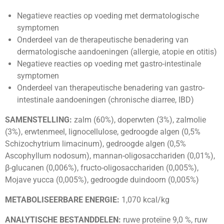
Negatieve reacties op voeding met dermatologische
symptomen
Onderdeel van de therapeutische benadering van
dermatologische aandoeningen (allergie, atopie en otitis)
Negatieve reacties op voeding met gastro-intestinale
symptomen
Onderdeel van therapeutische benadering van gastro-
intestinale aandoeningen (chronische diarree, IBD)
SAMENSTELLING:
zalm (60%), doperwten (3%), zalmolie
(3%), erwtenmeel, lignocellulose, gedroogde algen (0,5%
Schizochytrium limacinum), gedroogde algen (0,5%
Ascophyllum nodosum), mannan-oligosacchariden (0,01%),
β-glucanen (0,006%), fructo-oligosacchariden (0,005%),
Mojave yucca (0,005%), gedroogde duindoorn (0,005%)
METABOLISEERBARE ENERGIE:
1,070 kcal/kg
ANALYTISCHE BESTANDDELEN:
ruwe proteïne 9,0 %, ruw