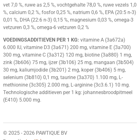
vet 7,0 %, ruwe as 2,5 %, vochtgehalte 78,0 %, ruwe vezels 1,0
%, calcium 0,2 %, fosfor 0,25 %, natrium 0,6 %, EPA (20:5 n-3)
0,01 %, DHA (22:6 n-3) 0,15 %, magnesium 0,03 %, omega-3
vetzuren 0,3 %, omega-6 vetzuren 0,2 %
VOEDINGSADDITIEVEN PER 1 KG:
vitamine A (3a672a)
6.000 IU, vitamine D3 (3a671) 200 mg, vitamine E (3a700)
300 mg, vitamine C (3a312) 120 mg, biotine (3a880) 1 mg,
zink (3b606) 75 mg, ijzer (3b106) 25 mg, mangaan (3b504)
30 mg, kaliumjodide (3b201) 2 mg, koper (3b406) 5 mg,
selenium (3b810) 0,1 mg, taurine (3a370) 1.100 mg, L-
methionine (3c305) 2.000 mg, L-arginine (3c3.6.1) 10 mg.
Technologische additieven per 1 kg: johannesbroodpitmeel
(E410) 5.000 mg.
© 2025 - 2026 PAWTIQUE BV