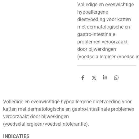
Volledige en evenwichtige
hypoallergene
dieetvoeding voor katten
met dermatologische en
gastro-intestinale
problemen veroorzaakt
door bijwerkingen
(voedselallergieën/voedselin
D
D
S
D
e
e
h
e
l
e
a
l
e
l
r
e
n
e
n
Volledige en evenwichtige hypoallergene dieetvoeding voor
katten met dermatologische en gastro-intestinale problemen
veroorzaakt door bijwerkingen
(voedselallergieën/voedselintolerantie).
INDICATIES