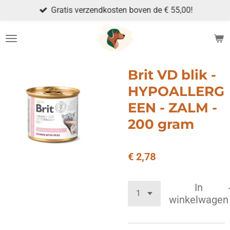
Gratis verzendkosten boven de € 55,00!
Ga
direct
naar
de
hoofdinhoud
Brit VD blik -
HYPOALLERG
EEN - ZALM -
200 gram
€ 2,78
In
winkelwagen