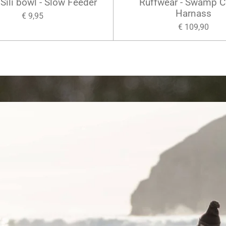
Sili bowl - Slow Feeder
Ruffwear - Swamp C
Harnass
€ 9,95
€ 109,90