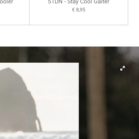
ooler
51DN - Stay Cool Gaiter
€ 8,95