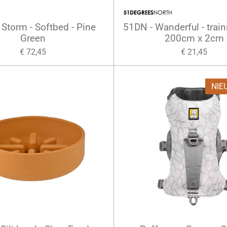
 Storm - Softbed - Pine
51DN - Wanderful - train
Green
200cm x 2cm
€ 72,45
€ 21,45
NIE