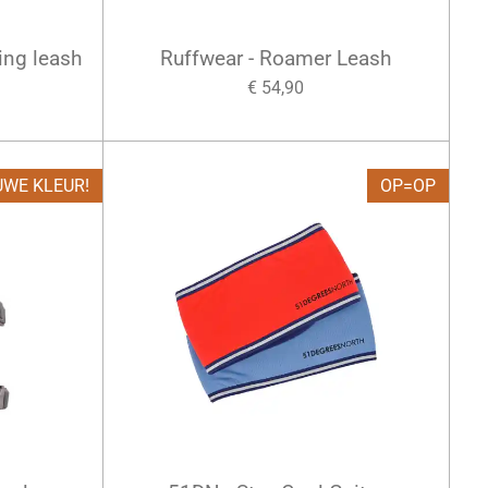
ing leash
Ruffwear - Roamer Leash
€ 54,90
UWE KLEUR!
OP=OP