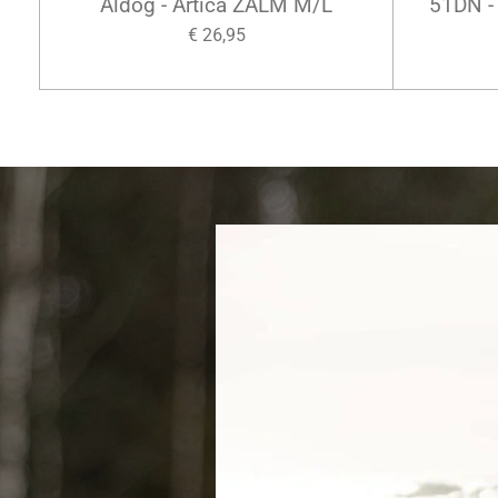
Aldog - Artica ZALM M/L
51DN - 
€ 26,95