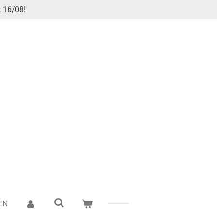
t 16/08!
EN