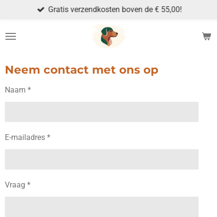
Gratis verzendkosten boven de € 55,00!
Ga
direct
naar
de
hoofdinhoud
Neem contact met ons op
Naam *
E-mailadres *
Vraag *