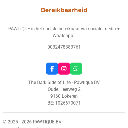
Bereikbaarheid
PAWTIQUE is het snelste bereikbaar via sociale media +
Whatsapp:
0032478383761
F
I
W
a
n
h
c
s
a
The Bark Side of Life - Pawtique BV
e
t
t
Oude Heerweg 2
b
a
s
9160 Lokeren
o
g
A
BE: 1026670071
o
r
p
k
a
p
m
© 2025 - 2026 PAWTIQUE BV