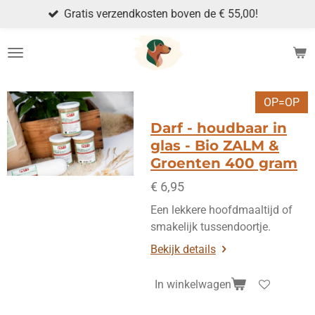
is verzendkosten boven de € 55,00!
Ga
direct
naar
de
hoofdinhoud
OP=OP
Darf - houdbaar in
glas - Bio ZALM &
Groenten 400 gram
€ 6,95
Een lekkere hoofdmaaltijd of
smakelijk tussendoortje.
Bekijk details
In winkelwagen