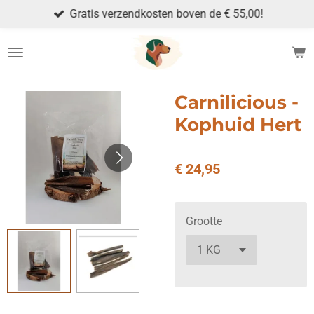
Gratis verzendkosten boven de € 55,00!
Ga
direct
naar
de
hoofdinhoud
Carnilicious -
Kophuid Hert
€ 24,95
Grootte