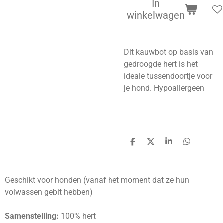
In
winkelwagen
Dit kauwbot op basis van
gedroogde hert is het
ideale tussendoortje voor
je hond. Hypoallergeen
D
D
S
D
e
e
h
e
l
e
a
l
e
l
r
e
n
e
n
Geschikt voor honden (vanaf het moment dat ze hun
volwassen gebit hebben)
Samenstelling:
100% hert