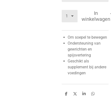
In
winkelwagen
Om soepel te bewegen
Ondersteuning van
gewrichten en
spijsvertering
Geschikt als
supplement bij andere
voedingen
D
D
S
D
e
e
h
e
l
e
a
l
e
l
r
e