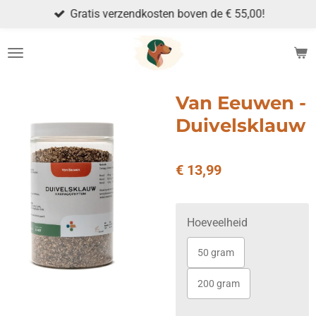
Gratis verzendkosten boven de € 55,00!
Ga
direct
naar
de
hoofdinhoud
Van Eeuwen -
Duivelsklauw
€ 13,99
Hoeveelheid
50 gram
200 gram