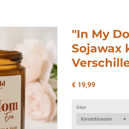
"In My D
Sojawax k
Verschil
€ 19,99
Geur