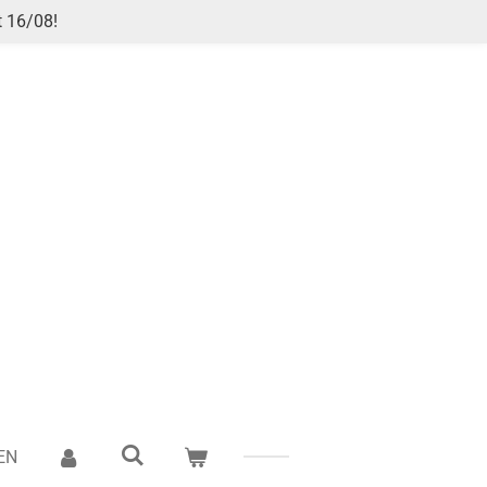
t 16/08!
EN