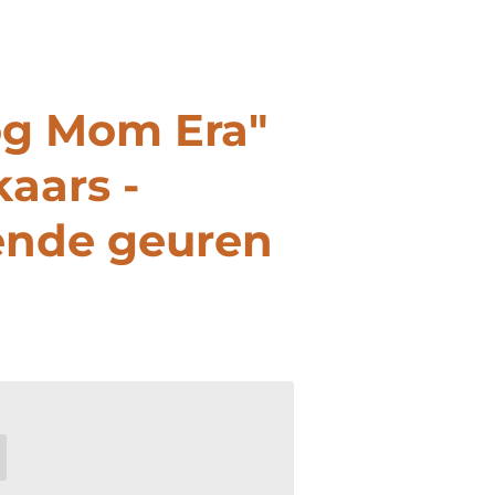
og Mom Era"
aars -
lende geuren