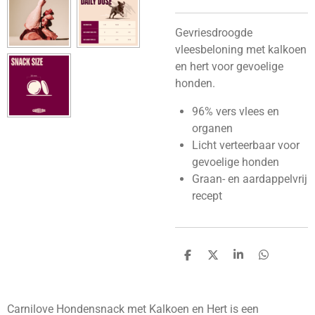
Gevriesdroogde
vleesbeloning met kalkoen
en hert voor gevoelige
honden.
96% vers vlees en
organen
Licht verteerbaar voor
gevoelige honden
Graan- en aardappelvrij
recept
D
D
S
D
e
e
h
e
l
e
a
l
e
l
r
e
n
e
n
Carnilove Hondensnack met Kalkoen en Hert is een