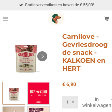
Gratis verzendkosten boven de € 55,00!
Ga
direct
naar
de
hoofdinhoud
Carnilove -
Gevriesdroog
de snack -
KALKOEN en
HERT
€ 6,90
In
winkelwagen