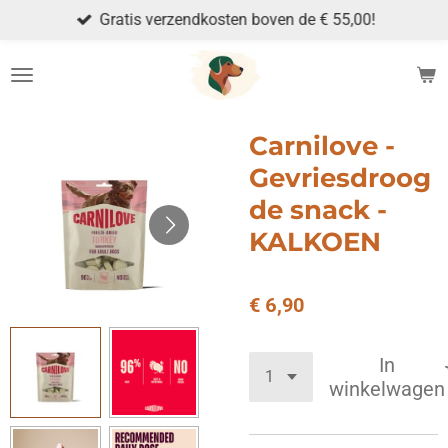
Gratis verzendkosten boven de € 55,00!
Ga
direct
naar
de
hoofdinhoud
Carnilove -
Gevriesdroog
de snack -
KALKOEN
€ 6,90
In
winkelwagen