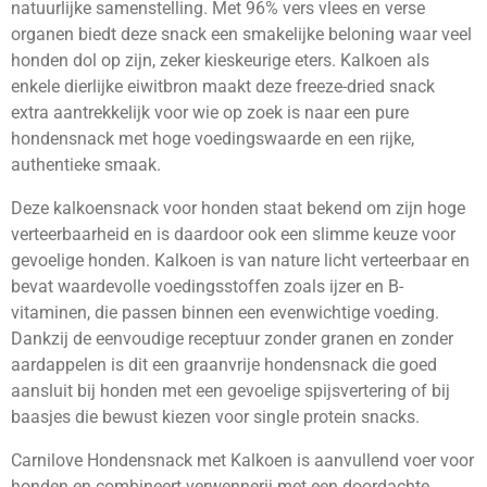
natuurlijke samenstelling. Met 96% vers vlees en verse
organen biedt deze snack een smakelijke beloning waar veel
honden dol op zijn, zeker kieskeurige eters. Kalkoen als
enkele dierlijke eiwitbron maakt deze freeze-dried snack
extra aantrekkelijk voor wie op zoek is naar een pure
hondensnack met hoge voedingswaarde en een rijke,
authentieke smaak.
Deze kalkoensnack voor honden staat bekend om zijn hoge
verteerbaarheid en is daardoor ook een slimme keuze voor
gevoelige honden. Kalkoen is van nature licht verteerbaar en
bevat waardevolle voedingsstoffen zoals ijzer en B-
vitaminen, die passen binnen een evenwichtige voeding.
Dankzij de eenvoudige receptuur zonder granen en zonder
aardappelen is dit een graanvrije hondensnack die goed
aansluit bij honden met een gevoelige spijsvertering of bij
baasjes die bewust kiezen voor single protein snacks.
Carnilove Hondensnack met Kalkoen is aanvullend voer voor
honden en combineert verwennerij met een doordachte