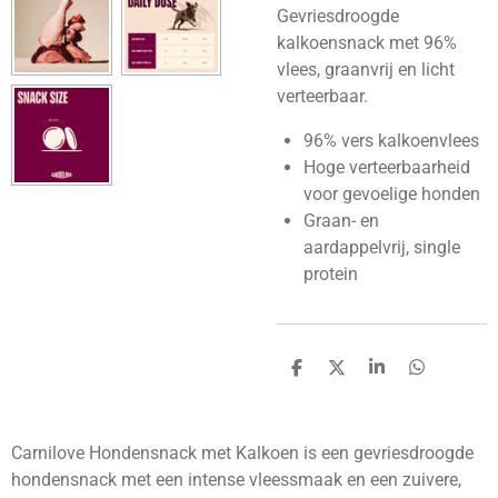
Gevriesdroogde
kalkoensnack met 96%
vlees, graanvrij en licht
verteerbaar.
96% vers kalkoenvlees
Hoge verteerbaarheid
voor gevoelige honden
Graan- en
aardappelvrij, single
protein
D
D
S
D
e
e
h
e
l
e
a
l
e
l
r
e
n
e
n
Carnilove Hondensnack met Kalkoen is een gevriesdroogde
hondensnack met een intense vleessmaak en een zuivere,