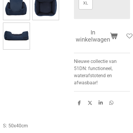
XL
In
winkelwagen
Nieuwe collectie van
51DN: functioneel,
waterafstotend en
afwasbaar!
D
D
S
D
e
e
h
e
l
e
a
l
e
l
r
e
n
e
n
S: 50x40cm