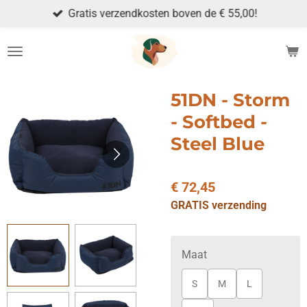
Gratis verzendkosten boven de € 55,00!
Ga
direct
naar
de
hoofdinhoud
51DN - Storm
- Softbed -
Steel Blue
€ 72,45
GRATIS verzending
Maat
S
M
L