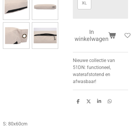
XL
In
winkelwagen
Nieuwe collectie van
51DN: functioneel,
waterafstotend en
afwasbaar!
D
D
S
D
e
e
h
e
l
e
a
l
e
l
r
e
n
e
n
S: 80x60cm