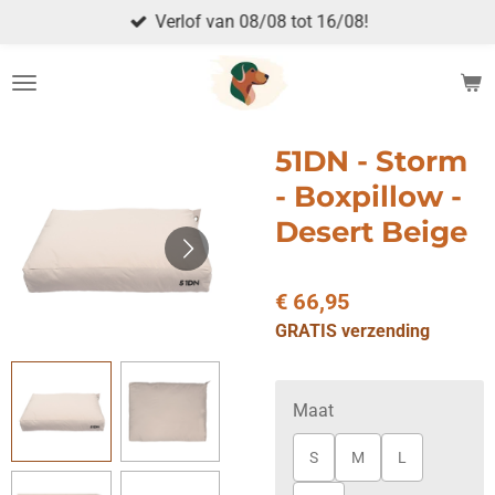
Verlof van 08/08 tot 16/08!
Ga
direct
naar
de
hoofdinhoud
51DN - Storm
- Boxpillow -
Desert Beige
€ 66,95
GRATIS verzending
Maat
S
M
L