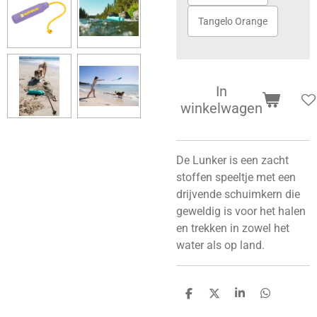
Tangelo Orange
In
winkelwagen
De Lunker is een zacht
stoffen speeltje met een
drijvende schuimkern die
geweldig is voor het halen
en trekken in zowel het
water als op land.
D
D
S
D
e
e
h
e