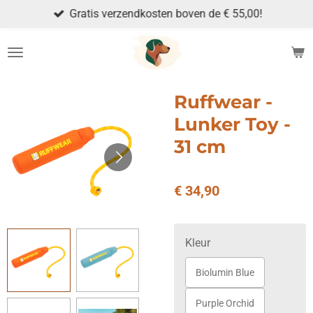
Gratis verzendkosten boven de € 55,00!
Ga
direct
naar
de
hoofdinhoud
Ruffwear -
Lunker Toy -
31 cm
€ 34,90
Kleur
Biolumin Blue
Purple Orchid