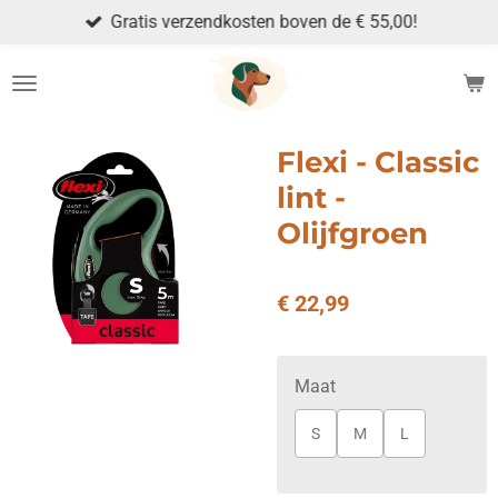
Gratis verzendkosten boven de € 55,00!
Ga
direct
naar
de
hoofdinhoud
Flexi - Classic
lint -
Olijfgroen
€ 22,99
Maat
S
M
L