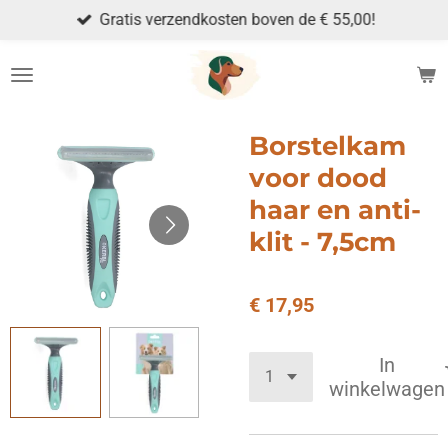
Gratis verzendkosten boven de € 55,00!
Ga
direct
naar
de
hoofdinhoud
Borstelkam
voor dood
haar en anti-
klit - 7,5cm
€ 17,95
In
winkelwagen