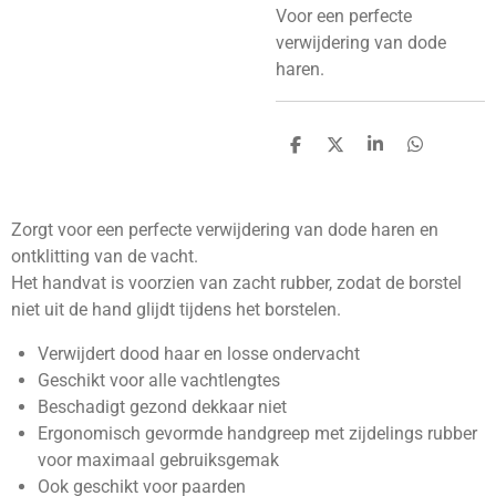
Voor een perfecte
verwijdering van dode
haren.
D
D
S
D
e
e
h
e
l
e
a
l
e
l
r
e
n
e
n
Zorgt voor een perfecte verwijdering van dode haren en
ontklitting van de vacht.
Het handvat is voorzien van zacht rubber, zodat de borstel
niet uit de hand glijdt tijdens het borstelen.
Verwijdert dood haar en losse ondervacht
Geschikt voor alle vachtlengtes
Beschadigt gezond dekkaar niet
Ergonomisch gevormde handgreep met zijdelings rubber
voor maximaal gebruiksgemak
Ook geschikt voor paarden