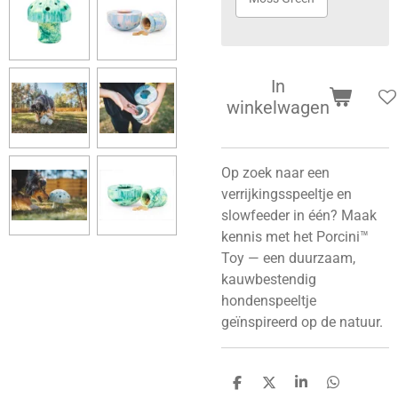
In
winkelwagen
Op zoek naar een
verrijkingsspeeltje en
slowfeeder in één? Maak
kennis met het Porcini™
Toy — een duurzaam,
kauwbestendig
hondenspeeltje
geïnspireerd op de natuur.
D
D
S
D