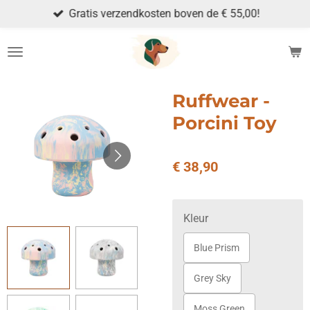
Gratis verzendkosten boven de € 55,00!
Ga
direct
naar
de
hoofdinhoud
Ruffwear -
Porcini Toy
€ 38,90
Kleur
Blue Prism
Grey Sky
Moss Green