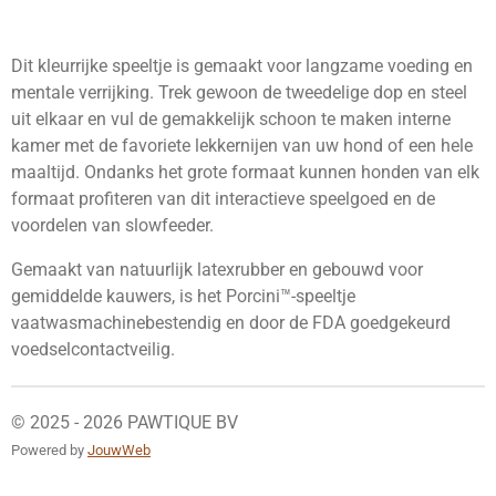
e
e
h
e
l
e
a
l
e
l
r
e
n
e
n
Dit kleurrijke speeltje is gemaakt voor langzame voeding en
mentale verrijking. Trek gewoon de tweedelige dop en steel
uit elkaar en vul de gemakkelijk schoon te maken interne
kamer met de favoriete lekkernijen van uw hond of een hele
maaltijd. Ondanks het grote formaat kunnen honden van elk
formaat profiteren van dit interactieve speelgoed en de
voordelen van slowfeeder.
Gemaakt van natuurlijk latexrubber en gebouwd voor
gemiddelde kauwers, is het Porcini™-speeltje
vaatwasmachinebestendig en door de FDA goedgekeurd
voedselcontactveilig.
© 2025 - 2026 PAWTIQUE BV
Powered by
JouwWeb