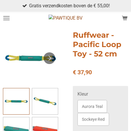
Gratis verzendkosten boven de € 55,00!
Ga
direct
naar
de
Ruffwear -
hoofdinhoud
Pacific Loop
Toy - 52 cm
€ 37,90
Kleur
Aurora Teal
Sockeye Red