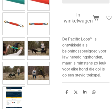
In
winkelwagen
De Pacific Loop™ is
ontwikkeld als
beloningsspeelgoed voor
lawinereddingshonden,
maar is minstens zo leuk
voor elke hond die dol is
op een stevig trekspel.
D
D
S
D
e
e
h
e
l
e
a
l
e
l
r
e
n
e
n