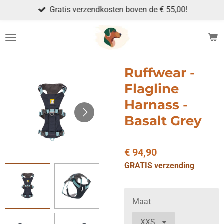
Gratis verzendkosten boven de € 55,00!
Ga
direct
naar
de
hoofdinhoud
Ruffwear -
Flagline
Harnass -
Basalt Grey
€ 94,90
GRATIS verzending
Maat