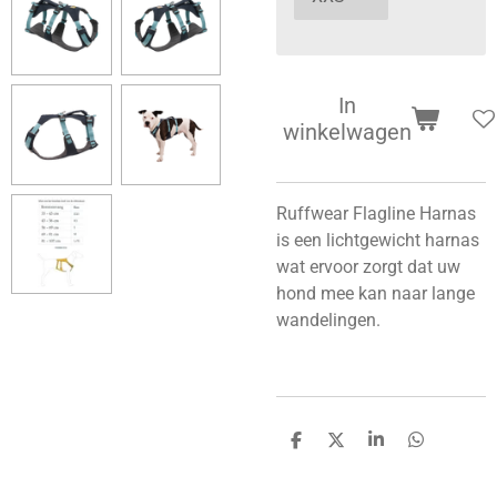
In
winkelwagen
Ruffwear Flagline Harnas
is een lichtgewicht harnas
wat ervoor zorgt dat uw
hond mee kan naar lange
wandelingen.
D
D
S
D
e
e
h
e
l
e
a
l