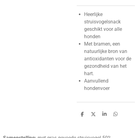
Heerlijke
struisvogelsnack
geschikt voor alle
honden
Met bramen, een
natuurlijke bron van
antioxidanten voor de
gezondheid van het
hart.
Aanvullend
hondenvoer
D
D
S
D
e
e
h
e
l
e
a
l
e
l
r
e
n
e
n
Samenstelling:
met gras gevoede struisvogel 50%