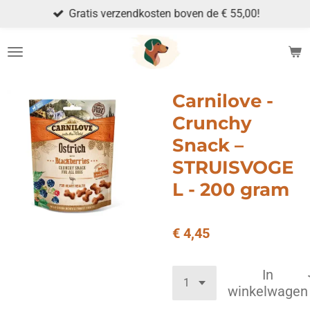
Gratis verzendkosten boven de € 55,00!
Ga
direct
naar
de
hoofdinhoud
Carnilove -
Crunchy
Snack –
STRUISVOGE
L - 200 gram
€ 4,45
In
winkelwagen