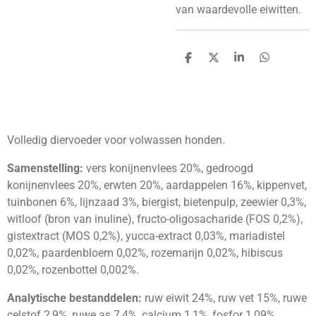
van waardevolle eiwitten.
D
D
S
D
e
e
h
e
l
e
a
l
e
l
r
e
n
e
n
Volledig diervoeder voor volwassen honden.
Samenstelling:
vers konijnenvlees 20%, gedroogd
konijnenvlees 20%, erwten 20%, aardappelen 16%, kippenvet,
tuinbonen 6%, lijnzaad 3%, biergist, bietenpulp, zeewier 0,3%,
witloof (bron van inuline), fructo-oligosacharide (FOS 0,2%),
gistextract (MOS 0,2%), yucca-extract 0,03%, mariadistel
0,02%, paardenbloem 0,02%, rozemarijn 0,02%, hibiscus
0,02%, rozenbottel 0,002%.
Analytische bestanddelen:
ruw eiwit 24%, ruw vet 15%, ruwe
celstof 2,9%, ruwe as 7,4%, calcium 1,1%, fosfor 1,09%,