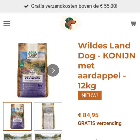
Gratis verzendkosten boven de € 55,00!
Ga
direct
naar
de
hoofdinhoud
Wildes Land
Dog - KONIJN
met
aardappel -
12kg
NIEUW!
€ 84,95
GRATIS verzending