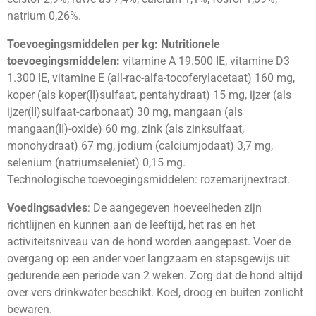
natrium 0,26%.
Toevoegingsmiddelen per kg:
Nutritionele
toevoegingsmiddelen:
vitamine A 19.500 IE, vitamine D3
1.300 IE, vitamine E (all-rac-alfa-tocoferylacetaat) 160 mg,
koper (als koper(II)sulfaat, pentahydraat) 15 mg, ijzer (als
ijzer(II)sulfaat-carbonaat) 30 mg, mangaan (als
mangaan(II)-oxide) 60 mg, zink (als zinksulfaat,
monohydraat) 67 mg, jodium (calciumjodaat) 3,7 mg,
selenium (natriumseleniet) 0,15 mg.
Technologische toevoegingsmiddelen: rozemarijnextract.
Voedingsadvies
: De aangegeven hoeveelheden zijn
richtlijnen en kunnen aan de leeftijd, het ras en het
activiteitsniveau van de hond worden aangepast. Voer de
overgang op een ander voer langzaam en stapsgewijs uit
gedurende een periode van 2 weken. Zorg dat de hond altijd
over vers drinkwater beschikt. Koel, droog en buiten zonlicht
bewaren.