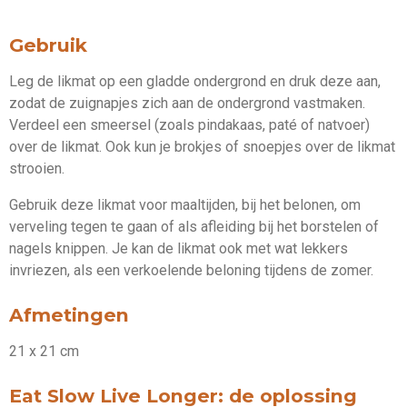
n
e
n
Gebruik
Leg de likmat op een gladde ondergrond en druk deze aan,
zodat de zuignapjes zich aan de ondergrond vastmaken.
Verdeel een smeersel (zoals pindakaas, paté of natvoer)
over de likmat. Ook kun je brokjes of snoepjes over de likmat
strooien.
Gebruik deze likmat voor maaltijden, bij het belonen, om
verveling tegen te gaan of als afleiding bij het borstelen of
nagels knippen. Je kan de likmat ook met wat lekkers
invriezen, als een verkoelende beloning tijdens de zomer.
Afmetingen
21 x 21 cm
Eat Slow Live Longer: de oplossing