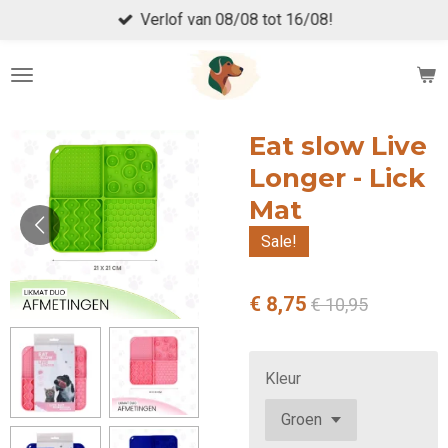
Verlof van 08/08 tot 16/08!
Ga
direct
naar
de
hoofdinhoud
Eat slow Live
Longer - Lick
Mat
Sale!
€ 8,75
€ 10,95
Kleur