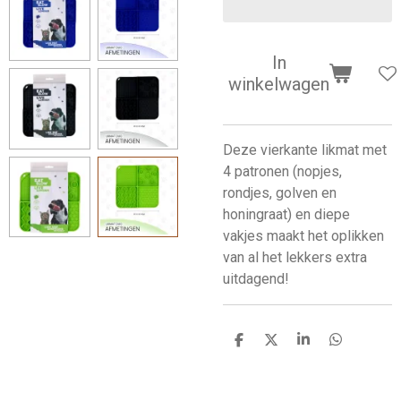
In
winkelwagen
Deze vierkante likmat met
4 patronen (nopjes,
rondjes, golven en
honingraat) en diepe
vakjes maakt het oplikken
van al het lekkers extra
uitdagend!
D
D
S
D
e
e
h
e
l
e
a
l
e
l
r
e