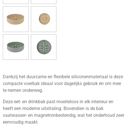
e
e
h
e
l
e
a
l
e
l
r
e
n
e
n
Dankzij het duurzame en flexibele siliconenmateriaal is deze
compacte voerbak ideaal voor dagelijks gebruik én om mee
te nemen onderweg.
Deze eet- en drinkbak past moeiteloos in elk interieur en
heeft een moderne uitstraling. Bovendien is de bak
vaatwasser- en magnetronbestendig, wat het onderhoud zeer
eenvoudig maakt.