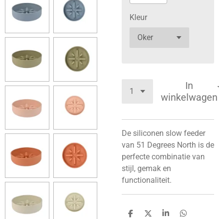
Kleur
In
winkelwagen
De siliconen slow feeder
van 51 Degrees North is de
perfecte combinatie van
stijl, gemak en
functionaliteit.
D
D
S
D