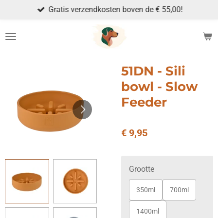
Gratis verzendkosten boven de € 55,00!
Ga
direct
naar
de
hoofdinhoud
51DN - Sili
bowl - Slow
Feeder
€ 9,95
Grootte
350ml
700ml
1400ml