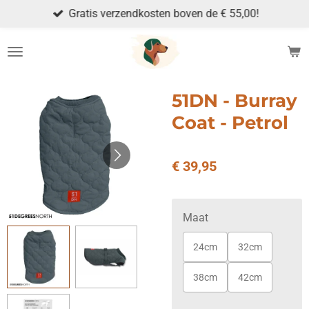
Gratis verzendkosten boven de € 55,00!
Ga
direct
naar
de
hoofdinhoud
51DN - Burray
Coat - Petrol
€ 39,95
Maat
24cm
32cm
38cm
42cm