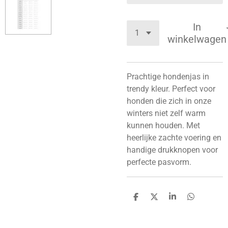
In
winkelwagen
Prachtige hondenjas in
trendy kleur. Perfect voor
honden die zich in onze
winters niet zelf warm
kunnen houden. Met
heerlijke zachte voering en
handige drukknopen voor
perfecte pasvorm.
D
D
S
D
e
e
h
e
l
e
a
l
e
l
r
e