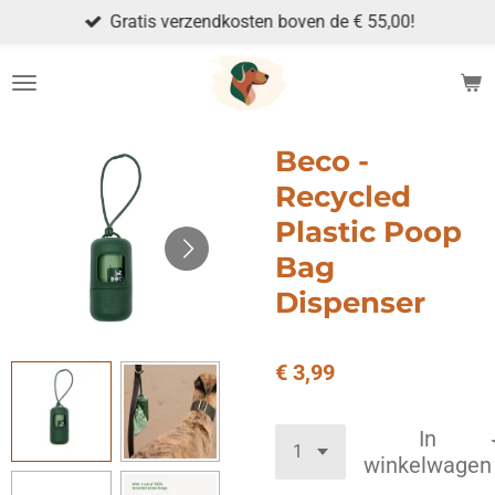
Gratis verzendkosten boven de € 55,00!
Ga
direct
naar
de
hoofdinhoud
Beco -
Recycled
Plastic Poop
Bag
Dispenser
€ 3,99
In
winkelwagen