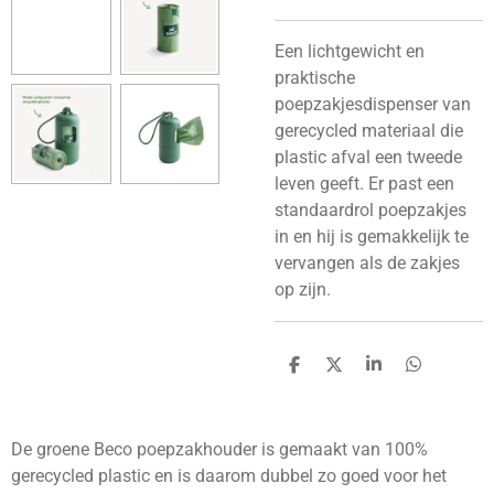
Een lichtgewicht en
praktische
poepzakjesdispenser van
gerecycled materiaal die
plastic afval een tweede
leven geeft. Er past een
standaardrol poepzakjes
in en hij is gemakkelijk te
vervangen als de zakjes
op zijn.
D
D
S
D
e
e
h
e
l
e
a
l
e
l
r
e
n
e
n
De groene Beco poepzakhouder is gemaakt van 100%
gerecycled plastic en is daarom dubbel zo goed voor het