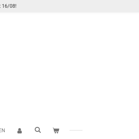
t 16/08!
EN