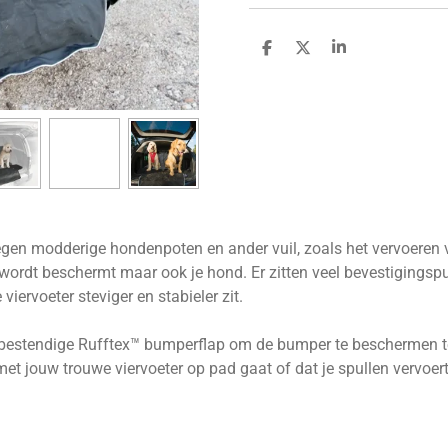
D
D
S
e
e
h
l
e
a
e
l
r
n
e
gen modderige hondenpoten en ander vuil, zoals het vervoeren v
k wordt beschermt maar ook je hond. Er zitten veel bevestigings
iervoeter steviger en stabieler zit.
bestendige Rufftex™ bumperflap om de bumper te beschermen t
t jouw trouwe viervoeter op pad gaat of dat je spullen vervoert,