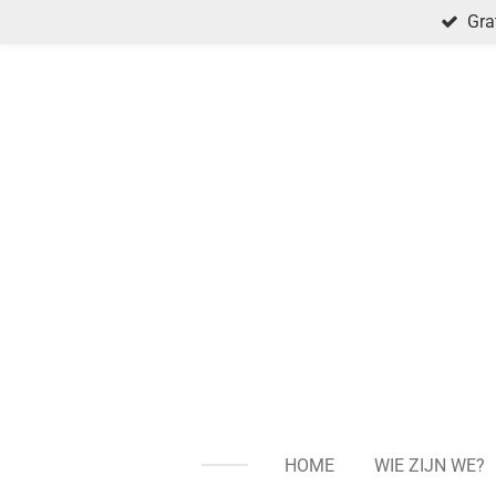
Gra
Ga
direct
naar
de
hoofdinhoud
HOME
WIE ZIJN WE?