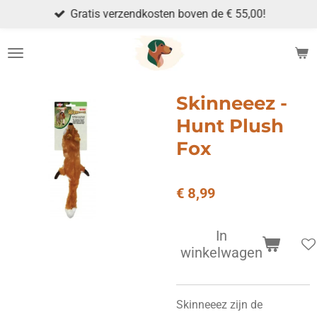
Gratis verzendkosten boven de € 55,00!
Ga
direct
naar
de
hoofdinhoud
Skinneeez -
Hunt Plush
Fox
€ 8,99
In
winkelwagen
Skinneeez zijn de