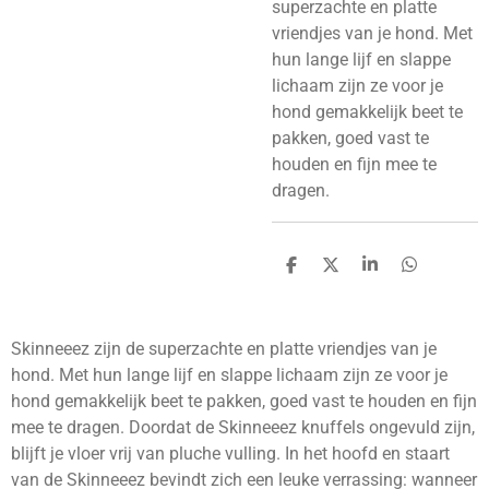
superzachte en platte
vriendjes van je hond. Met
hun lange lijf en slappe
lichaam zijn ze voor je
hond gemakkelijk beet te
pakken, goed vast te
houden en fijn mee te
dragen.
D
D
S
D
e
e
h
e
l
e
a
l
e
l
r
e
n
e
n
Skinneeez zijn de superzachte en platte vriendjes van je
hond. Met hun lange lijf en slappe lichaam zijn ze voor je
hond gemakkelijk beet te pakken, goed vast te houden en fijn
mee te dragen. Doordat de Skinneeez knuffels ongevuld zijn,
blijft je vloer vrij van pluche vulling. In het hoofd en staart
van de Skinneeez bevindt zich een leuke verrassing: wanneer