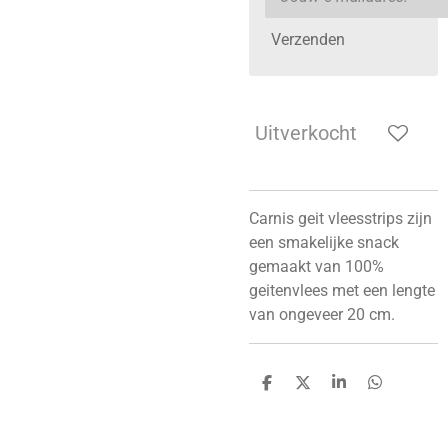
Verzenden
Uitverkocht
Carnis geit vleesstrips zijn
een smakelijke snack
gemaakt van 100%
geitenvlees met een lengte
van ongeveer 20 cm.
D
D
S
D
e
e
h
e
l
e
a
l
e
l
r
e