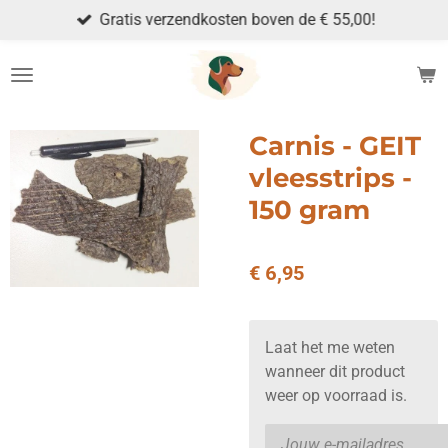
Gratis verzendkosten boven de € 55,00!
Ga
direct
naar
de
hoofdinhoud
Carnis - GEIT
vleesstrips -
150 gram
€ 6,95
Laat het me weten
wanneer dit product
weer op voorraad is.