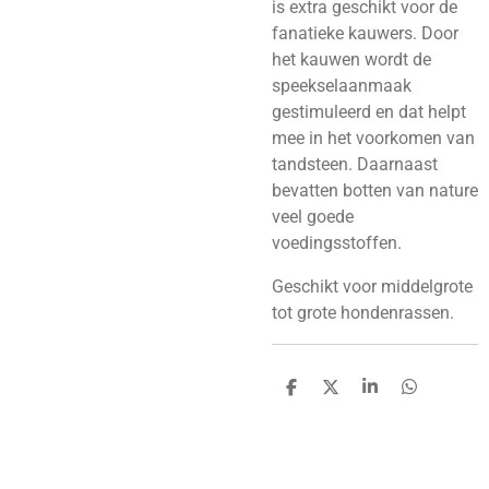
is extra geschikt voor de
fanatieke kauwers. Door
het kauwen wordt de
speekselaanmaak
gestimuleerd en dat helpt
mee in het voorkomen van
tandsteen. Daarnaast
bevatten botten van nature
veel goede
voedingsstoffen.
Geschikt voor middelgrote
tot grote hondenrassen.
D
D
S
D
e
e
h
e
l
e
a
l
e
l
r
e
n
e
n