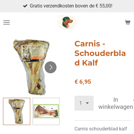
Gratis verzendkosten boven de € 55,00!
Ga
direct
naar
de
hoofdinhoud
Carnis -
Schouderbla
d Kalf
€ 6,95
In
winkelwagen
Carnis schouderblad kalf