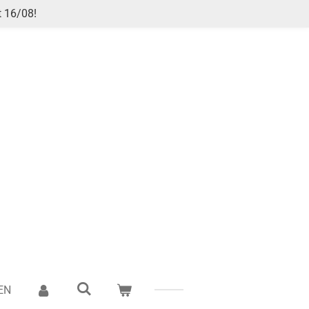
t 16/08!
EN