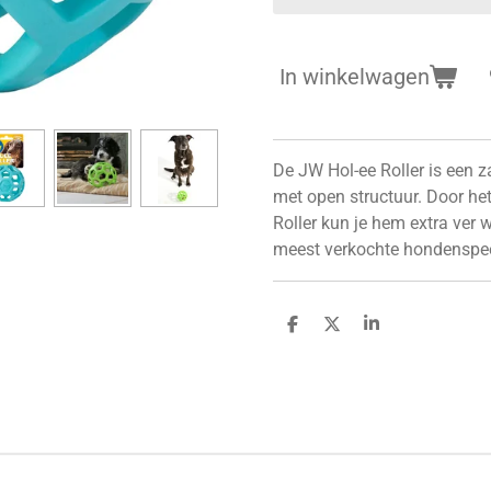
In winkelwagen
De JW Hol-ee Roller is een z
met open structuur. Door he
Roller kun je hem extra ver 
meest verkochte hondenspee
D
D
S
e
e
h
l
e
a
e
l
r
n
e