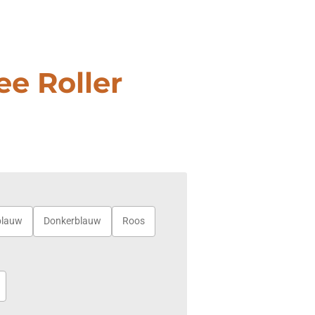
ee Roller
blauw
Donkerblauw
Roos