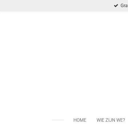
Gra
Ga
direct
naar
de
hoofdinhoud
HOME
WIE ZIJN WE?