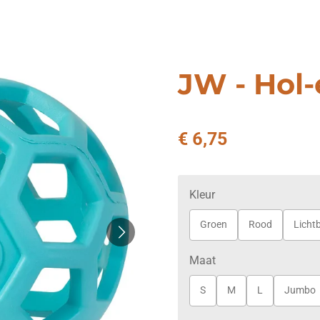
JW - Hol-
€ 6,75
Kleur
Groen
Rood
Licht
Maat
S
M
L
Jumbo