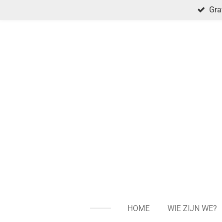
Gra
Ga
direct
naar
de
hoofdinhoud
HOME
WIE ZIJN WE?