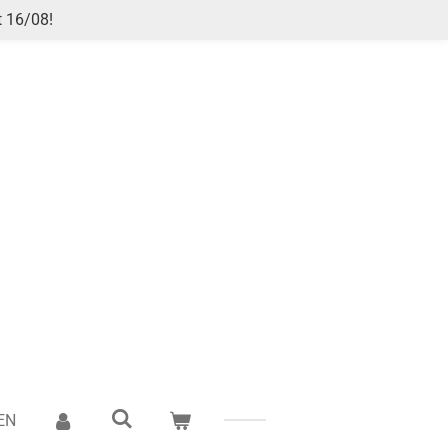
t 16/08!
EN