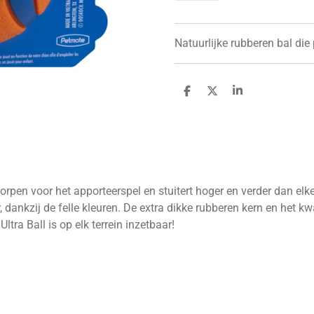
Natuurlijke rubberen bal die 
D
D
S
e
e
h
l
e
a
e
l
r
n
e
worpen voor het apporteerspel en stuitert hoger en verder dan el
dankzij de felle kleuren. De extra dikke rubberen kern en het kwa
Ultra Ball is op elk terrein inzetbaar!