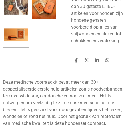
dan 30 geteste EHBO-
artikelen voor honden zijn
hondeneigenaren
voorbereid op alles van
snijwonden en steken tot
schokken en verstikking.
D
D
S
D
e
e
h
e
l
e
a
l
e
l
r
e
n
e
n
Deze medische voorraadkit bevat meer dan 30+
gespecialiseerde eerste hulp artikelen zoals noodverbanden,
tekenverwijderaar, oogdouche en nog veel meer. Het is
ontworpen om veelzijdig te zijn en pre-medische hulp te
bieden. Het is geschikt voor noodgevallen tijdens het reizen,
wandelen of rond het huis. Door het gebruik van materialen
van medische kwaliteit is deze hondenset compact,