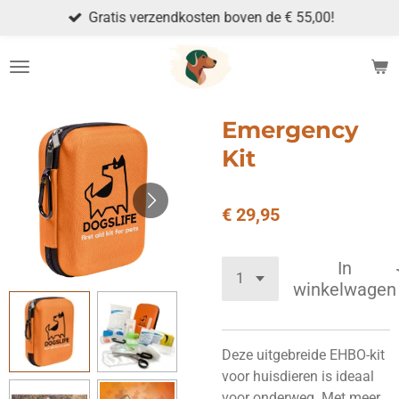
Gratis verzendkosten boven de € 55,00!
Ga
direct
naar
de
hoofdinhoud
Emergency
Kit
€ 29,95
In
winkelwagen
Deze uitgebreide EHBO-kit
voor huisdieren is ideaal
voor onderweg. Met meer