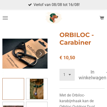
Verlof van 08/08 tot 16/08!
Ga
direct
naar
de
hoofdinhoud
ORBILOC -
Carabiner
€ 10,50
In
winkelwagen
Met de Orbiloc-
karabijnhaak kan de
Orbiloc Outdoor Dual