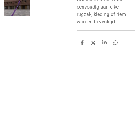
eenvoudig aan elke
rugzak, kleding of riem
worden bevestigd.
D
D
S
D
e
e
h
e
l
e
a
l
e
l
r
e
n
e
n