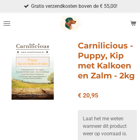
Gratis verzendkosten boven de € 55,00!
Ga
direct
naar
de
hoofdinhoud
Carnilicious -
Puppy, Kip
met Kalkoen
en Zalm - 2kg
€ 20,95
Laat het me weten
wanneer dit product
weer op voorraad is.