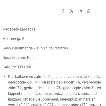
D
D
S
D
e
e
h
e
l
e
a
l
e
l
r
e
n
e
n
Met zoete aardappel
Met omega 3
Geen kunstmatige kleur- en geurstoffen
Geschikt voor: Pups
SAMENSTELLING
Kip, kalkoen en zalm 60% (inclusief versbereide kip 20%,
gedroogde kip 14%, versbereide kalkoen 7%, versbereide
zalm 7%, gedroogde kalkoen 7%, gedroogde zalm 3% en
kippenbouillon 2%), zoete aardappel (22%), aardappel,
lijnzaad, omega 3-supplement, bietenpulp, mineralen,
wortel (0,2%), erwten (0,07%), glucosamine (170 mg/kg),