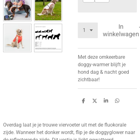
In
winkelwagen
Met deze omkeerbare
doggy-warmer blijft je
hond dag & nacht goed
zichtbaar!
D
D
S
D
e
e
h
e
l
e
a
l
e
l
r
e
n
e
n
Overdag laat je je trouwe viervoeter uit met de fluokorale
zijde. Wanneer het donker wordt, flip je de doggyglower naar
de reflecterende zijde. Dit vestje is licht gewatteerd,