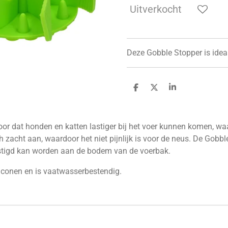
Uitverkocht
Deze Gobble Stopper is ideaa
D
D
S
e
e
h
l
e
a
e
l
r
n
e
voor dat honden en katten lastiger bij het voer kunnen komen, w
ch zacht aan, waardoor het niet pijnlijk is voor de neus. De Gob
stigd kan worden aan de bodem van de voerbak.
liconen en is vaatwasserbestendig.