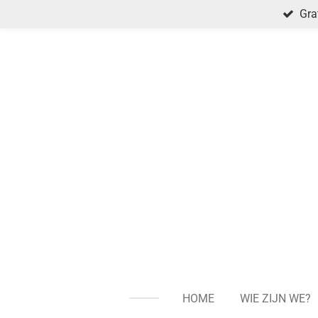
Gra
Ga
direct
naar
de
hoofdinhoud
HOME
WIE ZIJN WE?