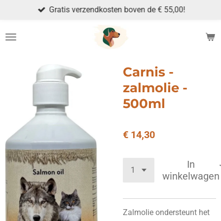
Gratis verzendkosten boven de € 55,00!
Ga
direct
naar
de
hoofdinhoud
Carnis -
zalmolie -
500ml
€ 14,30
In
winkelwagen
Zalmolie ondersteunt het