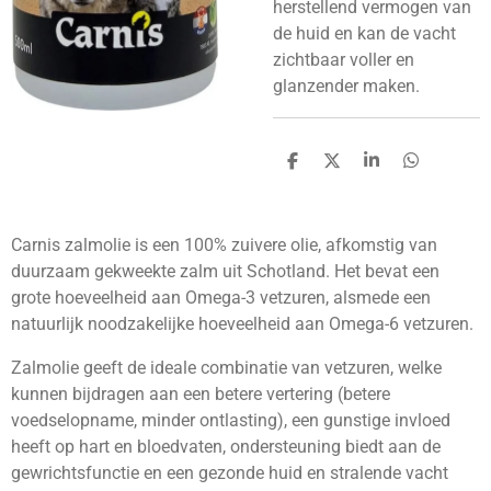
herstellend vermogen van
de huid en kan de vacht
zichtbaar voller en
glanzender maken.
D
D
S
D
e
e
h
e
l
e
a
l
e
l
r
e
n
e
n
Carnis zalmolie is een 100% zuivere olie, afkomstig van
duurzaam gekweekte zalm uit Schotland. Het bevat een
grote hoeveelheid aan Omega-3 vetzuren, alsmede een
natuurlijk noodzakelijke hoeveelheid aan Omega-6 vetzuren.
Zalmolie geeft de ideale combinatie van vetzuren, welke
kunnen bijdragen aan een betere vertering (betere
voedselopname, minder ontlasting), een gunstige invloed
heeft op hart en bloedvaten, ondersteuning biedt aan de
gewrichtsfunctie en een gezonde huid en stralende vacht