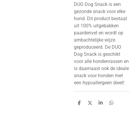
DUO Dog Snack is een
gezonde snack voor elke
hond. Dit product bestaat
uit 100% uitgebakken
paardenvet en wordt op
ambachtelijke wijze
geproduceerd.
De DUO
Dog Snack is geschikt
voor alle hondenrassen en
is daarnaast ook de ideale
snack voor honden met
een hypoallergeen dieet!
D
D
S
D
e
e
h
e
l
e
a
l
e
l
r
e
n
e
n