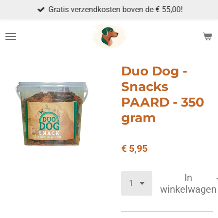
Gratis verzendkosten boven de € 55,00!
Ga
direct
naar
de
hoofdinhoud
Duo Dog -
Snacks
PAARD - 350
gram
€ 5,95
In
winkelwagen