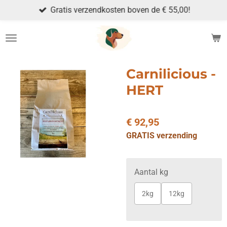
Gratis verzendkosten boven de € 55,00!
Ga
direct
naar
de
hoofdinhoud
Carnilicious -
HERT
€ 92,95
GRATIS verzending
Aantal kg
2kg
12kg