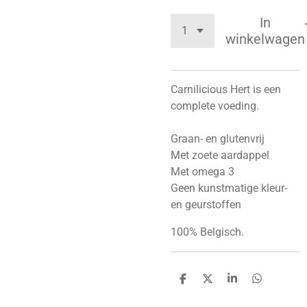
In
winkelwagen
Carnilicious Hert is een
complete voeding.
Graan- en glutenvrij
Met zoete aardappel
Met omega 3
Geen kunstmatige kleur-
en geurstoffen
100% Belgisch.
D
D
S
D
e
e
h
e
l
e
a
l