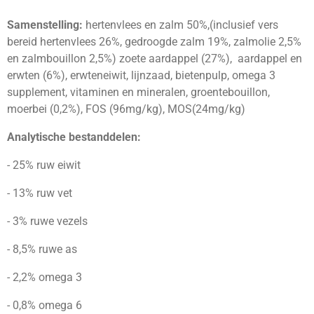
e
l
r
e
n
e
n
Samenstelling:
hertenvlees en zalm 50%,(inclusief vers
bereid hertenvlees 26%, gedroogde zalm 19%, zalmolie 2,5%
en zalmbouillon 2,5%) zoete aardappel (27%), aardappel en
erwten (6%), erwteneiwit, lijnzaad, bietenpulp, omega 3
supplement, vitaminen en mineralen, groentebouillon,
moerbei (0,2%), FOS (96mg/kg), MOS(24mg/kg)
Analytische bestanddelen:
- 25% ruw eiwit
- 13% ruw vet
- 3% ruwe vezels
- 8,5% ruwe as
- 2,2% omega 3
- 0,8% omega 6